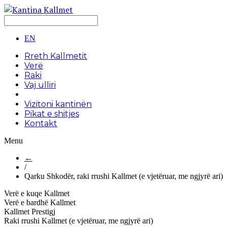
EN
Rreth Kallmetit
Verë
Raki
Vaj ulliri
Vizitoni kantinën
Pikat e shitjes
Kontakt
Menu
←
/
Qarku Shkodër, raki rrushi Kallmet (e vjetëruar, me ngjyrë ari)
Verë e kuqe Kallmet
Verë e bardhë Kallmet
Kallmet Prestigj
Raki rrushi Kallmet (e vjetëruar, me ngjyrë ari)