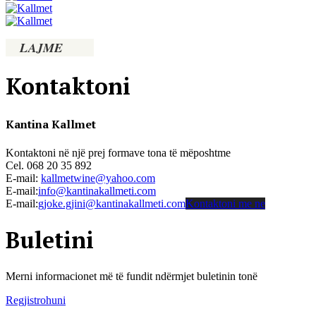
LAJME
Kontaktoni
Kantina Kallmet
Kontaktoni në një prej formave tona të mëposhtme
Cel. 068 20 35 892
E-mail:
kallmetwine@yahoo.com
E-mail:
info@kantinakallmeti.com
E-mail:
gjoke.gjini@kantinakallmeti.com
Kontaktoni me ne
Buletini
Merni informacionet më të fundit ndërmjet buletinin tonë
Regjistrohuni